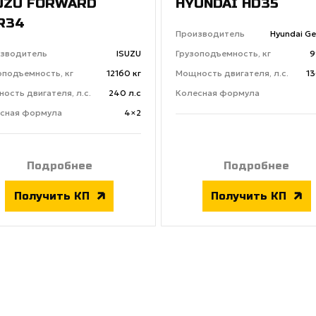
UZU FORWARD
HYUNDAI HD35
R34
Производитель
Hyundai Ge
зводитель
ISUZU
Грузоподъемность, кг
9
оподъемность, кг
12160 кг
Мощность двигателя, л.с.
13
ость двигателя, л.с.
240 л.с
Колесная формула
сная формула
4×2
Подробнее
Подробнее
Получить КП
Получить КП