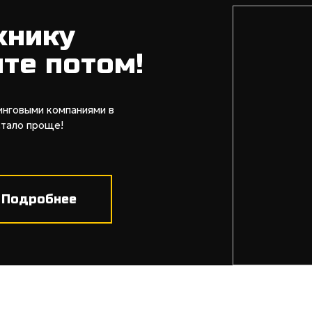
хнику
ите потом!
инговыми компаниями в
стало проще!
Подробнее