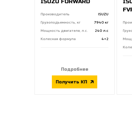
ISUZU FORWARD
IS
FV
Производитель
ISUZU
Грузоподъемность, кг
7940 кг
Прои
Мощность двигателя, л.с.
240 л.с
Груз
Колесная формула
4×2
Мощн
Коле
Подробнее
Получить КП