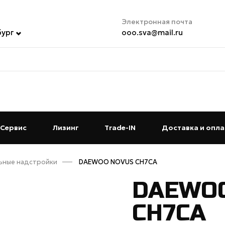
Электронная почта
бург
ooo.sva@mail.ru
t)
Сервис
(current)
Лизинг
(current)
Trade-IN
(current)
Доставка и опла
ьные надстройки
DAEWOO NOVUS CH7CA
DAEWO
CH7CA