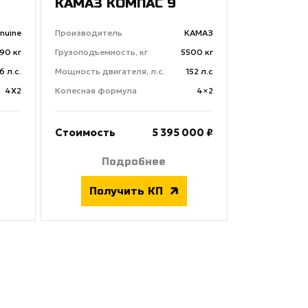
КАМАЗ КОМПАС 9
nuine
Производитель
КАМАЗ
90 кг
Грузоподъемность, кг
5500 кг
6 л.с.
Мощность двигателя, л.с.
152 л.с
4X2
Колесная формула
4×2
Стоимость
5 395 000 ₽
Подробнее
Получить КП