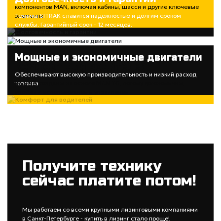
компонентов MAN, включая кабины, шасси и другие ключевые
элементы
Техника SITRAK славится надежностью и долгим сроком
службы. Гарантийный срок - 12 месяцев.
Мощные и экономичные двигатели
Комфорт для водителей
Обеспечивают высокую производительность и низкий расход
топлива
Кабины созданы на основе MAN TG, потому эргономичны,
удобны в использовании и управлении
Получите технику
сейчас платите потом!
Мы работаем со всеми крупными лизинговыми компаниями
в Санкт-Петербурге - купить в лизинг стало проще!