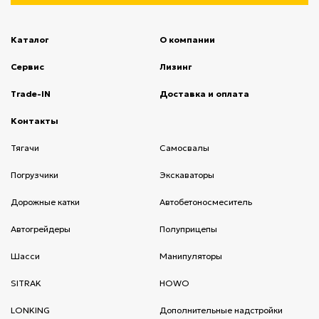
Каталог
О компании
(current)
Сервис
(current)
Лизинг
(current)
Trade-IN
(current)
Доставка и оплата
(current)
Контакты
(current)
Тягачи
(current)
Cамосвалы
(current)
Погрузчики
(current)
Экскаваторы
(current)
Дорожные катки
(current)
Автобетоносмеситель
(current)
Автогрейдеры
(current)
Полуприцепы
(current)
Шасси
(current)
Манипуляторы
(current)
SITRAK
(current)
HOWO
(current)
LONKING
(current)
Дополнительные надстройки
(current)