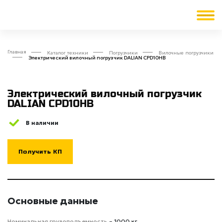
Главная
Каталог техники
Погрузчики
Вилочные погрузчики
Электрический вилочный погрузчик DALIAN CPD10HB
Электрический вилочный погрузчик
DALIAN CPD10HB
В наличии
Получить КП
Основные данные
Номинальная грузоподъемность
– 1000 кг