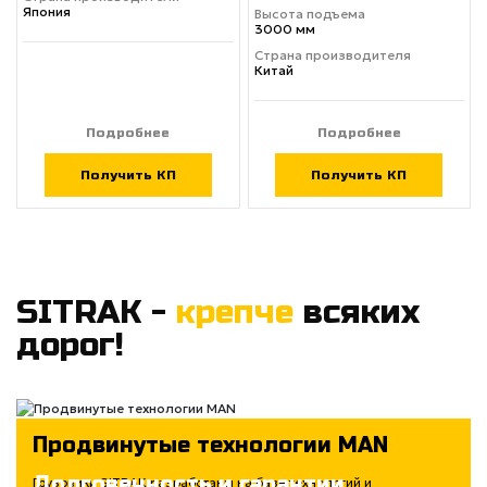
Япония
Высота подъема
3000 мм
Страна производителя
Китай
Подробнее
Подробнее
Получить КП
Получить КП
SITRAK -
крепче
всяких
дорог!
Продвинутые технологии MAN
Долговечность и гарантии
Грузовики SITRAK разработаны на базе технологий и